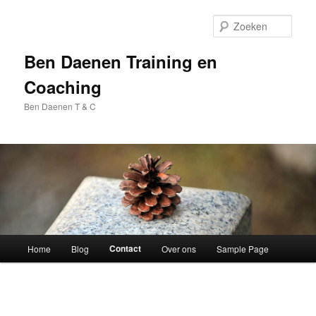
Spring
naar
Zoek
de
primaire
Ben Daenen Training en
inhoud
Coaching
Ben Daenen T & C
Hoofdmenu
Contact
Home
Blog
Over ons
Sample Page